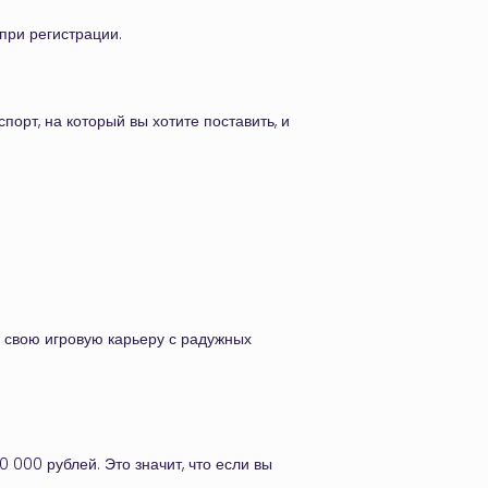
 при регистрации.
порт, на который вы хотите поставить, и
 свою игровую карьеру с радужных
 000 рублей. Это значит, что если вы