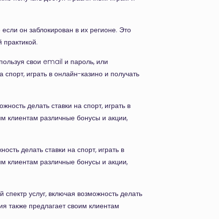
 если он заблокирован в их регионе. Это
 практикой.
пользуя свои email и пароль, или
 спорт, играть в онлайн-казино и получать
жность делать ставки на спорт, играть в
им клиентам различные бонусы и акции,
ость делать ставки на спорт, играть в
им клиентам различные бонусы и акции,
й спектр услуг, включая возможность делать
ния также предлагает своим клиентам