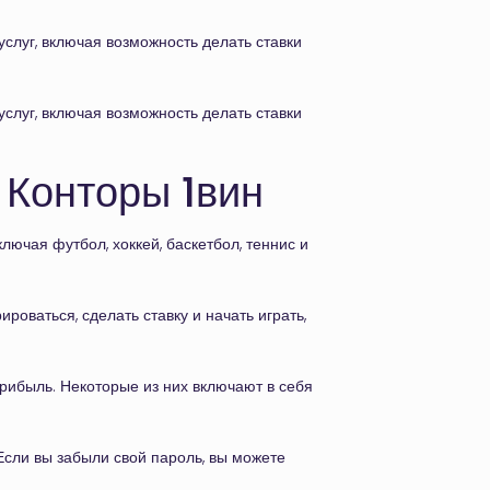
слуг, включая возможность делать ставки
слуг, включая возможность делать ставки
Конторы 1вин
лючая футбол, хоккей, баскетбол, теннис и
роваться, сделать ставку и начать играть,
прибыль. Некоторые из них включают в себя
 Если вы забыли свой пароль, вы можете