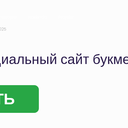
nasayfa
Hakkında
Projeler
025
иальный сайт букм
ТЬ