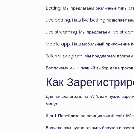
Бetting. Мы предлагаем различные типы ста
Live betting. Наш live betting позволяет 
Live streaming. Мы предлагаем live stream
Mobile app. Наш мобильный приложение поз
Referral program. Мы предлагаем программ
Вот почему мы – лучший выбор для игроков.
Как Зарегистрир
Для начала играть на 1Win, вам нужно заре
минут.
Шаг 1: Перейдите на официальный сайт 1Wi
Вначале вам нужно открыть браузер и ввест