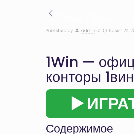
A
Published by
admin
at
Kasım 24, 2
1Win — офиц
конторы 1вин
▶️ ИГРА
Содержимое