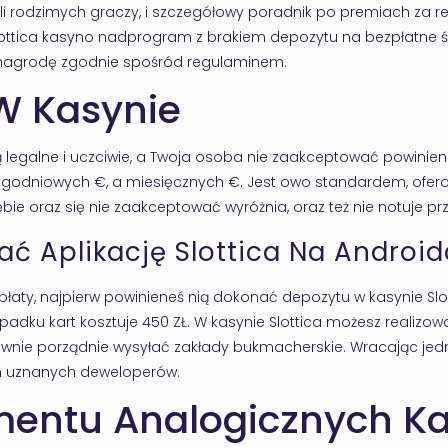
 rodzimych graczy, i szczegółowy poradnik po premiach za re
 Slottica kasyno nadprogram z brakiem depozytu na bezpłatne śr
nagrodę zgodnie spośród regulaminem.
 W Kasynie
egalne i uczciwie, a Twoja osoba nie zaakceptować powinien
, tygodniowych €, a miesięcznych €. Jest owo standardem, of
ębie oraz się nie zaakceptować wyróżnia, oraz też nie notuje p
ć Aplikację Slottica Na Android
aty, najpierw powinieneś nią dokonać depozytu w kasynie Slot
rzypadku kart kosztuje 450 ZŁ. W kasynie Slottica możesz reali
równie porządnie wysyłać zakłady bukmacherskie. Wracając jedn
em uznanych deweloperów.
entu Analogicznych K