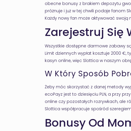
obecne bonusy z brakiem depozytu gwoli
próżnuje i już w tej chwili podaje fanom
Każdy nowy fan może aktywować swoją 
Zarejestruj Się
Wszystkie dostępne darmowe zabawy są l
Limit dziennych wypłat kosztuje 2000 €
kasyn online, więc Slottica w naszym obr
W Który Sposób Pobra
Żeby móc skorzystać z danej metody wypł
ecoPayz jest to dziesięciu PLN, a przy p
online czy pozostałych rozrywkach, ale 
Slottica współpracuje spośród szeregi
Bonusy Od Mom