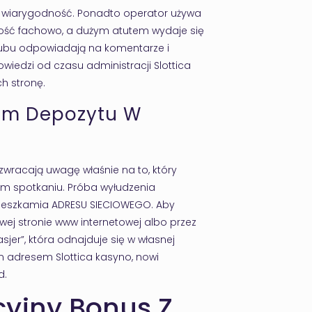
i wiarygodność. Ponadto operator używa
dość fachowo, a dużym atutem wydaje się
e klubu odpowiadają na komentarze i
iedzi od czasu administracji Slottica
h stronę.
iem Depozytu W
zwracają uwagę właśnie na to, który
nym spotkaniu. Próba wyłudzenia
mieszkamia ADRESU SIECIOWEGO. Aby
wej stronie www internetowej albo przez
sjer”, która odnajduje się w własnej
m adresem Slottica kasyno, nowi
d.
yjny Bonus Z