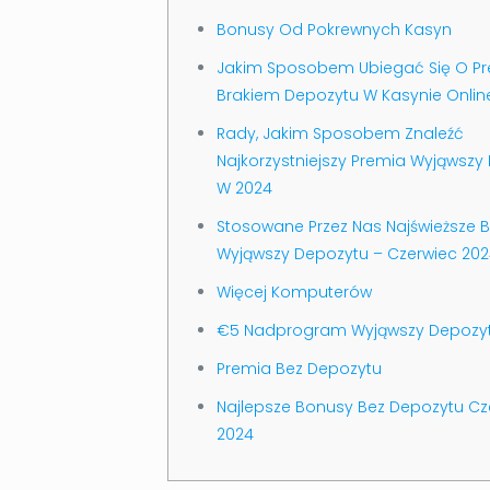
Bonusy Od Pokrewnych Kasyn
Jakim Sposobem Ubiegać Się O Pr
Brakiem Depozytu W Kasynie Onlin
Rady, Jakim Sposobem Znaleźć
Najkorzystniejszy Premia Wyjąwszy
W 2024
Stosowane Przez Nas Najświeższe 
Wyjąwszy Depozytu – Czerwiec 202
Więcej Komputerów
€5 Nadprogram Wyjąwszy Depozy
Premia Bez Depozytu
Najlepsze Bonusy Bez Depozytu Cz
2024