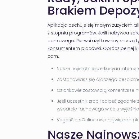
Brakiem Depoz
Aplikacja cechuje się małym zużyciem al
z stopnia programów. Jeśli nabywca zareje
bankowego. Pierwsi użytkownicy muszą tyl
konsumentem placówki. Oprócz pełnej kl
com.
Nasze najistotniejsze kasyna intern
Zastanawiasz się dlaczego bezpłat
Członkowie zostawiają komentarze n
Jeśli uczestnik zrobił całość zgodni
wsparcia fachowego w celu wyjaśnie
VegasSlotsOnline owo największa pl
Nasze Najnowsz