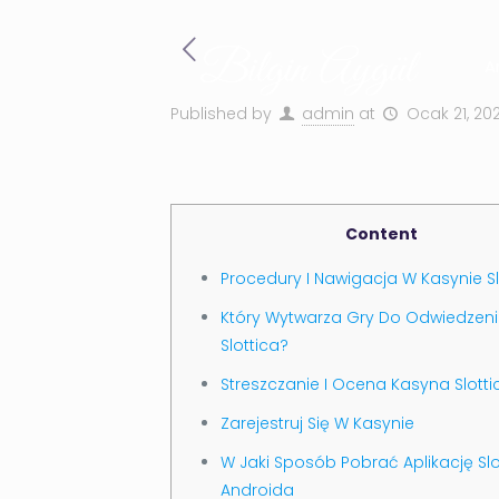
A
Published by
admin
at
Ocak 21, 20
Content
Procedury I Nawigacja W Kasynie Sl
Który Wytwarza Gry Do Odwiedzen
Slottica?
Streszczanie I Ocena Kasyna Slotti
Zarejestruj Się W Kasynie
W Jaki Sposób Pobrać Aplikację Slo
Androida