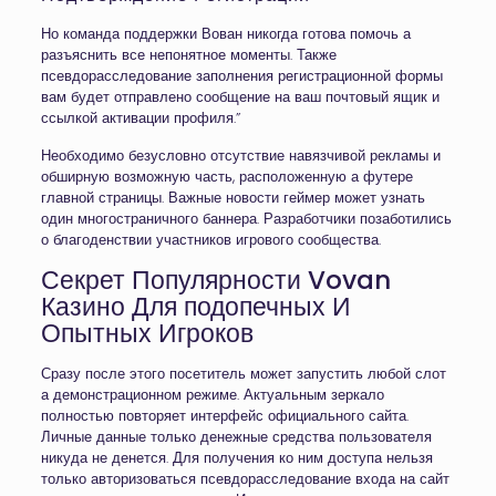
Но команда поддержки Вован никогда готова помочь а
разъяснить все непонятное моменты. Также
псевдорасследование заполнения регистрационной формы
вам будет отправлено сообщение на ваш почтовый ящик и
ссылкой активации профиля.”
Необходимо безусловно отсутствие навязчивой рекламы и
обширную возможную часть, расположенную а футере
главной страницы. Важные новости геймер может узнать
один многостраничного баннера. Разработчики позаботились
о благоденствии участников игрового сообщества.
Секрет Популярности Vovan
Казино Для подопечных И
Опытных Игроков
Сразу после этого посетитель может запустить любой слот
а демонстрационном режиме. Актуальным зеркало
полностью повторяет интерфейс официального сайта.
Личные данные только денежные средства пользователя
никуда не денется. Для получения ко ним доступа нельзя
только авторизоваться псевдорасследование входа на сайт