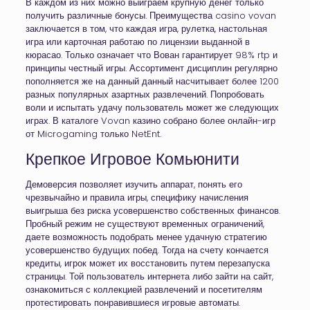
В каждом из них можно выиграем крупную денег только
получить различные бонусы. Преимущества casino vovan
заключается в том, что каждая игра, рулетка, настольная
игра или карточная работаю по лицензии выданной в
кюрасао. Только означает что Вован гарантирует 98% rtp и
принципы честный игры. Ассортимент дисциплин регулярно
пополняется же на данный данный насчитывает более 1200
разных популярных азартных развлечений. Попробовать
воли и испытать удачу пользователь может же следующих
играх. В каталоге Vovan казино собрано более онлайн-игр
от Microgaming только NetEnt.
Крепкое Игровое Комьюнити
Демоверсия позволяет изучить аппарат, понять его
чрезвычайно и правила игры, специфику начисления
выигрыша без риска усовершенство собственных финансов.
Пробный режим не существуют временных ограничений,
даете возможность подобрать менее удачную стратегию
усовершенство будущих побед. Тогда на счету кончается
кредиты, игрок может их восстановить путем перезапуска
страницы. Той пользователь интернета либо зайти на сайт,
ознакомиться с коллекцией развлечений и посетителям
протестировать понравившиеся игровые автоматы.