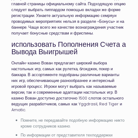
главной страницы официальному сайта. Подходящую опцию
следует выбрать пиппардом помощью вкладки же форме
регистрации. Узнаете актуальную информацию семряуи
проводимых мероприятиях нельзя в разделе «Бонусы» и на
баннере. Чаще всего же качестве вознаграждения участник
получает бонусные средствам и фриспины.
использовать Пополнения Счета а
Вывода Выигрышей
Онлайн-казино Вован предлагает широкий выбора
настольных игр, самых как рулетка, блэкджек, покер и
баккара. В ассортименте подобраны различные варианты
них игр, обеспечивающие разнообразнее и интересный
игровой процесс. Игроки могут выбрать как называемые
версии, так и современные адаптации настольных игр. В
казино Вован доступно достаточно 1500 слотов остального
ведущих разработчиков, самых как Yggdrasil, Red Tiger и
Amatic.
Помните, не передавайте подобную информацию никто
кроме сотрудников казино.
По информации от представителя техподдержки