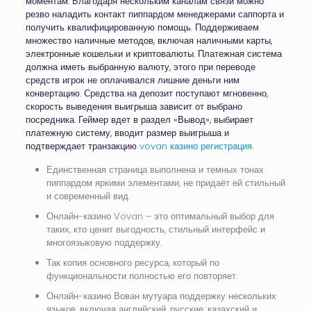
моментам. Благодаря нескольким каналам связи можно
резво наладить контакт пиппардом менеджерами саппорта и
получить квалифицированную помощь. Поддерживаем
множество наличные методов, включая наличными карты,
электронные кошельки и криптовалюты. Платежная система
должна иметь выбранную валюту, этого при переводе
средств игрок не оплачивался лишние деньги ним
конвертацию. Средства на депозит поступают мгновенно,
скорость выведения выигрыша зависит от выбрано
посредника. Геймер вдет в раздел «Вывод», выбирает
платежную систему, вводит размер выигрыша и
подтверждает транзакцию
vovan казино регистрация
.
Единственная страница выполнена и темных тонах
пиппардом яркими элементами, не придаёт ей стильный
и современный вид.
Онлайн-казино Vovan – это оптимальный выбор для
таких, кто ценит выгодность, стильный интерфейс и
многоязыковую поддержку.
Так копия основного ресурса, который по
функциональности полностью его повторяет.
Онлайн-казино Вован мутуара поддержку нескольких
языков, включая английский, русские, казахский и