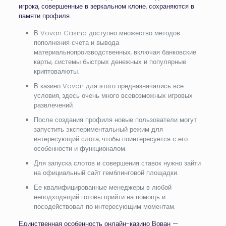
игрока, совершенные в зеркальном клоне, сохраняются в
памяти профиля.
В Vovan Casino доступно множество методов
пополнения счета и вывода
материальнопроизводственных, включая банковские
карты, системы быстрых денежных и популярные
криптовалюты.
В казино Vovan для этого предназначались все
условия, здесь очень много всевозможных игровых
развлечений.
После создания профиля новые пользователи могут
запустить экспериментальный режим для
интересующий слота, чтобы поинтересуется с его
особенности и функционалом.
Для запуска слотов и совершения ставок нужно зайти
на официальный сайт гемблинговой площадки.
Ее квалифицированные менеджеры в любой
неподходящий готовы прийти на помощь и
посодействовал по интересующим моментам.
Единственная особенность онлайн-казино Вован —