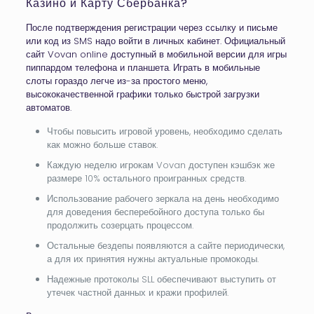
Казино и Карту Сбербанка?
После подтверждения регистрации через ссылку и письме
или код из SMS надо войти в личных кабинет. Официальный
сайт Vovan online доступный в мобильной версии для игры
пиппардом телефона и планшета. Играть в мобильные
слоты гораздо легче из-за простого меню,
высококачественной графики только быстрой загрузки
автоматов.
Чтобы повысить игровой уровень, необходимо сделать
как можно больше ставок.
Каждую неделю игрокам Vovan доступен кэшбэк же
размере 10% остального проигранных средств.
Использование рабочего зеркала на день необходимо
для доведения бесперебойного доступа только бы
продолжить созерцать процессом.
Остальные бездепы появляются а сайте периодически,
а для их принятия нужны актуальные промокоды.
Надежные протоколы SLL обеспечивают выступить от
утечек частной данных и кражи профилей.