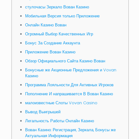
стулочасы Зеркало Вован Казино
Мобильная Версия только Приложение
Онлайн Казино Вован
Огромный Выбор Качественных Игр
Бонус За Создание Аккаунта
Приложение Вован Казино
Обзор Официального Сайта Казино Вован
Бонусные же Акционные Предложения и Vovan
Казино
Программа Лояльности Для Активных Игроков
Пополнение И напрашивается В Вован Казино
малоизвестные Слоты Vovan Casino
Вывод Выигрышей
Легальность Работы Онлайн Казино
Вован Казино: Регистрация, Зеркала, Бонусы же
Актуальная Информация