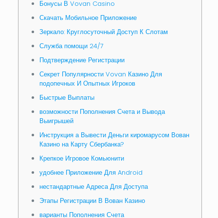
Бонусы В Vovan Casino
Скачать Мобильное Приложение
Зеркало: Круглосуточный Доступ К Слотам
Служба помощи 24/7
Подтверждение Регистрации
Секрет Популярности Vovan Казино Для
подопечных И Опытных Игроков
Быстрые Выплаты
возможности Пополнения Счета и Вывода
Выигрышей
Инструкция а Вывести Деньги киромарусом Вован
Казино на Карту Сбербанка?
Крепкое Игровое Комьюнити
удобнее Приложение Для Android
нестандартные Адреса Для Доступа
Этапы Регистрации В Вован Казино
варианты Пополнения Счета