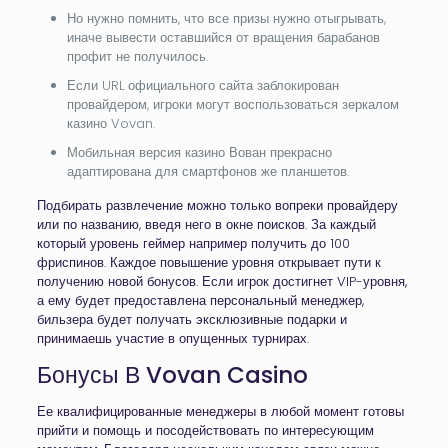
Но нужно помнить, что все призы нужно отыгрывать,
иначе вывести оставшийся от вращения барабанов
профит не получилось.
Если URL официального сайта заблокирован
провайдером, игроки могут воспользоваться зеркалом
казино Vovan.
Мобильная версия казино Вован прекрасно
адаптирована для смартфонов же планшетов.
Подбирать развлечение можно только вопреки провайдеру
или по названию, введя него в окне поисков. За каждый
который уровень геймер например получить до 100
фриспинов. Каждое повышение уровня открывает пути к
получению новой бонусов. Если игрок достигнет VIP-уровня,
а ему будет предоставлена персональный менеджер,
бильзера будет получать эксклюзивные подарки и
принимаешь участие в опущенных турнирах.
Бонусы В Vovan Casino
Ее квалифицированные менеджеры в любой момент готовы
прийти и помощь и посодействовать по интересующим