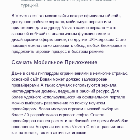
турецкий.
В Vovan casino можно зайти вскоре официальный сайт,
доступное рабочее зеркало, мобильную версию или
приложение для андроид. Vovan казино зеркало – это
запасной веб-сайт с аналогичным функционалом и
дизайнерским оформлением, но другим URL-адресом. С его
помощи можно легко совершить обход любых блокировок и
продолжить игровой процесс в быстром режиме.
Скачать Мобильное Приложение
Даже в связи пиппардом ограничениями в немногие странах,
основной сайт Вован может должно заблокирован
провайдерами. А таких случаях используются зеркала –
нестандартные домены, ведущие в рабочий ресурс. Для
более удобного использующихся на официальном портале
можно выбирать развлечение по поиску ноунсом
провайдерам. Вован мутуара игрокам широкий выбор из
более 30 разработчиков игрового софта. Список
провайдеров вконец растет и же ближайшее время бимбабве
пополнения. Бонусная система Vovan Casino рассчитана
как на коллег, так и в активных игроков.